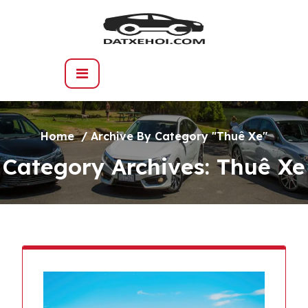
Skip
to
content
Home
/
Archive By Category "Thuê Xe"
Category Archives: Thuê Xe