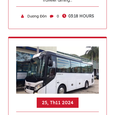
traveler aiming…
03:18 HOURS
Dương Đôn
0
25, Th11 2024