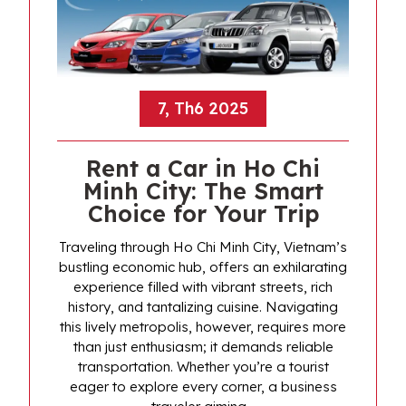
7, Th6 2025
Rent a Car in Ho Chi
Minh City: The Smart
Choice for Your Trip
Traveling through Ho Chi Minh City, Vietnam’s
bustling economic hub, offers an exhilarating
experience filled with vibrant streets, rich
history, and tantalizing cuisine. Navigating
this lively metropolis, however, requires more
than just enthusiasm; it demands reliable
transportation. Whether you’re a tourist
eager to explore every corner, a business